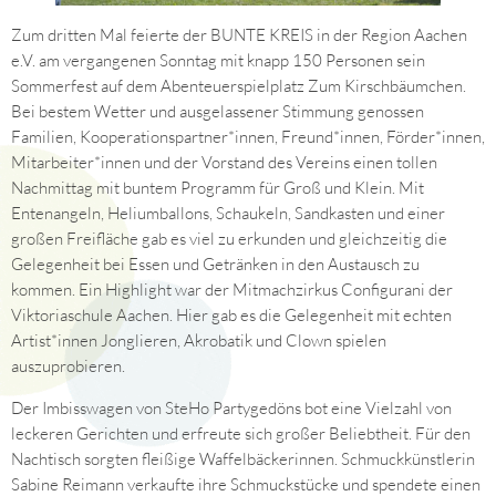
Zum dritten Mal feierte der BUNTE KREIS in der Region Aachen
e.V. am vergangenen Sonntag mit knapp 150 Personen sein
Sommerfest auf dem Abenteuerspielplatz Zum Kirschbäumchen.
Bei bestem Wetter und ausgelassener Stimmung genossen
Familien, Kooperationspartner*innen, Freund*innen, Förder*innen,
Mitarbeiter*innen und der Vorstand des Vereins einen tollen
Nachmittag mit buntem Programm für Groß und Klein. Mit
Entenangeln, Heliumballons, Schaukeln, Sandkasten und einer
großen Freifläche gab es viel zu erkunden und gleichzeitig die
Gelegenheit bei Essen und Getränken in den Austausch zu
kommen. Ein Highlight war der Mitmachzirkus Configurani der
Viktoriaschule Aachen. Hier gab es die Gelegenheit mit echten
Artist*innen Jonglieren, Akrobatik und Clown spielen
auszuprobieren.
Der Imbisswagen von SteHo Partygedöns bot eine Vielzahl von
leckeren Gerichten und erfreute sich großer Beliebtheit. Für den
Nachtisch sorgten fleißige Waffelbäckerinnen. Schmuckkünstlerin
Sabine Reimann verkaufte ihre Schmuckstücke und spendete einen