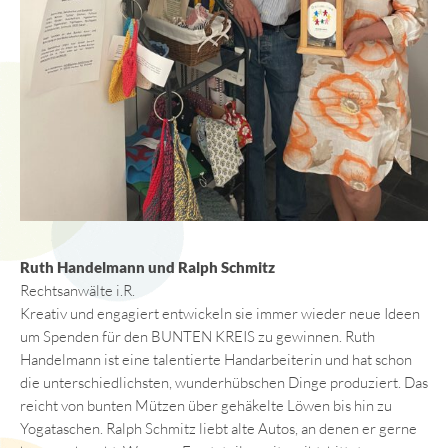
Ruth Handelmann und Ralph Schmitz
Rechtsanwälte i.R.
Kreativ und engagiert entwickeln sie immer wieder neue Ideen
um Spenden für den BUNTEN KREIS zu gewinnen. Ruth
Handelmann ist eine talentierte Handarbeiterin und hat schon
die unterschiedlichsten, wunderhübschen Dinge produziert. Das
reicht von bunten Mützen über gehäkelte Löwen bis hin zu
Yogataschen. Ralph Schmitz liebt alte Autos, an denen er gerne