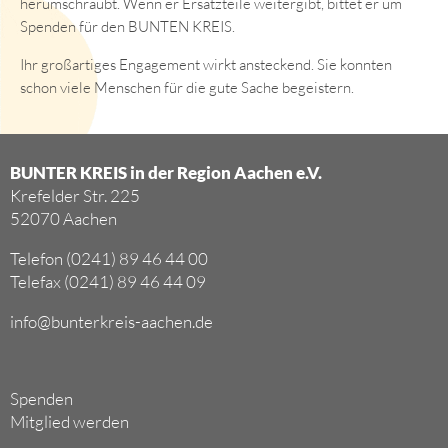
herumschraubt. Wenn er Ersatzteile weitergibt, bittet er um
Spenden für den BUNTEN KREIS.
Ihr großartiges Engagement wirkt ansteckend. Sie konnten
schon viele Menschen für die gute Sache begeistern.
BUNTER KREIS in der Region Aachen e.V.
Krefelder Str. 225
52070 Aachen
Telefon (0241) 89 46 44 00
Telefax (0241) 89 46 44 09
info@bunterkreis-aachen.de
Spenden
Mitglied werden