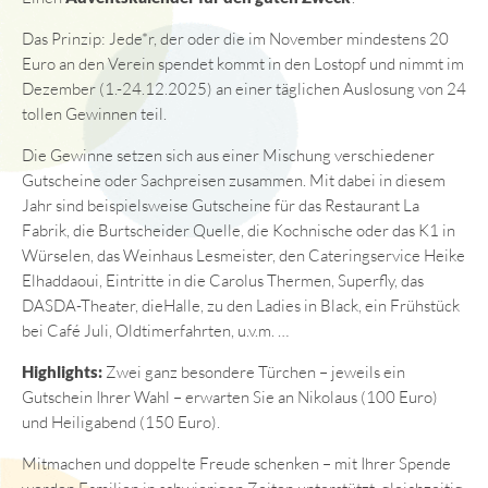
Das Prinzip: Jede*r, der oder die im November mindestens 20
Euro an den Verein spendet kommt in den Lostopf und nimmt im
Dezember (1.-24.12.2025) an einer täglichen Auslosung von 24
tollen Gewinnen teil.
Die Gewinne setzen sich aus einer Mischung verschiedener
Gutscheine oder Sachpreisen zusammen. Mit dabei in diesem
Jahr sind beispielsweise Gutscheine für das Restaurant La
Fabrik, die Burtscheider Quelle, die Kochnische oder das K1 in
Würselen, das Weinhaus Lesmeister, den Cateringservice Heike
Elhaddaoui, Eintritte in die Carolus Thermen, Superfly, das
DASDA-Theater, dieHalle, zu den Ladies in Black, ein Frühstück
bei Café Juli, Oldtimerfahrten, u.v.m. …
Highlights:
Zwei ganz besondere Türchen – jeweils ein
Gutschein Ihrer Wahl – erwarten Sie an Nikolaus (100 Euro)
und Heiligabend (150 Euro).
Mitmachen und doppelte Freude schenken – mit Ihrer Spende