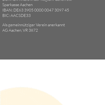
Sparkasse Aachen
IBAN: DE63 3905 0000 0047 3097 45
BIC: AACSDE33
Als gemeinnütziger Verein anerkannt
AG Aachen, VR 3872