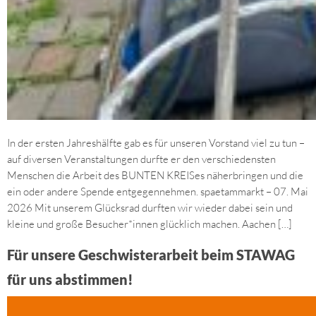
In der ersten Jahreshälfte gab es für unseren Vorstand viel zu tun –
auf diversen Veranstaltungen durfte er den verschiedensten
Menschen die Arbeit des BUNTEN KREISes näherbringen und die
ein oder andere Spende entgegennehmen. spaetammarkt – 07. Mai
2026 Mit unserem Glücksrad durften wir wieder dabei sein und
kleine und große Besucher*innen glücklich machen. Aachen […]
Für unsere Geschwisterarbeit beim STAWAG
für uns abstimmen!