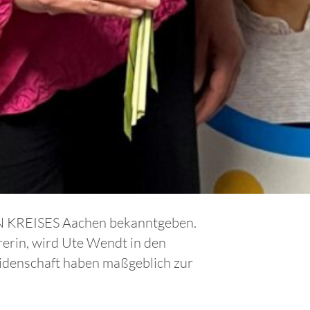
EN KREISES Aachen bekanntgeben.
rerin, wird Ute Wendt in den
eidenschaft haben maßgeblich zur