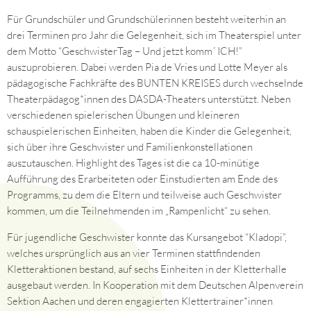
Für Grundschüler und Grundschülerinnen besteht weiterhin an
drei Terminen pro Jahr die Gelegenheit, sich im Theaterspiel unter
dem Motto “GeschwisterTag – Und jetzt komm´ ICH!”
auszuprobieren. Dabei werden Pia de Vries und Lotte Meyer als
pädagogische Fachkräfte des BUNTEN KREISES durch wechselnde
Theaterpädagog*innen des DASDA-Theaters unterstützt. Neben
verschiedenen spielerischen Übungen und kleineren
schauspielerischen Einheiten, haben die Kinder die Gelegenheit,
sich über ihre Geschwister und Familienkonstellationen
auszutauschen. Highlight des Tages ist die ca 10-minütige
Aufführung des Erarbeiteten oder Einstudierten am Ende des
Programms, zu dem die Eltern und teilweise auch Geschwister
kommen, um die Teilnehmenden im „Rampenlicht“ zu sehen.
Für jugendliche Geschwister konnte das Kursangebot “Kladopi”,
welches ursprünglich aus an vier Terminen stattfindenden
Kletteraktionen bestand, auf sechs Einheiten in der Kletterhalle
ausgebaut werden. In Kooperation mit dem Deutschen Alpenverein
Sektion Aachen und deren engagierten Klettertrainer*innen