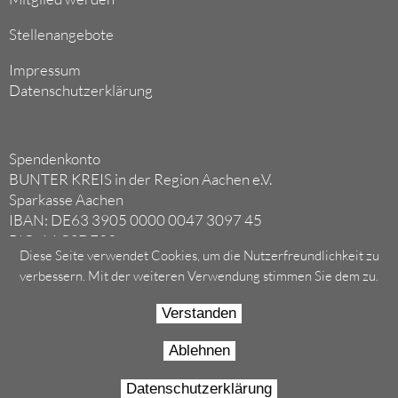
Stellenangebote
Impressum
Datenschutzerklärung
Spendenkonto
BUNTER KREIS in der Region Aachen e.V.
Sparkasse Aachen
IBAN: DE63 3905 0000 0047 3097 45
BIC: AACSDE33
Diese Seite verwendet Cookies, um die Nutzerfreundlichkeit zu
Als gemeinnütziger Verein anerkannt
verbessern. Mit der weiteren Verwendung stimmen Sie dem zu.
AG Aachen, VR 3872
Verstanden
Ablehnen
Datenschutzerklärung