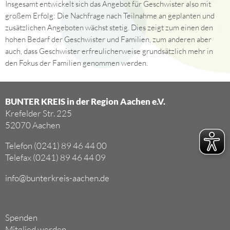
Insgesamt entwickelt sich das Angebot für Geschwister also mit
großem Erfolg: Die Nachfrage nach Teilnahme an geplanten und
zusätzlichen Angeboten wächst stetig. Dies zeigt zum einen den
hohen Bedarf der Geschwister und Familien, zum anderen aber
auch, dass Geschwister erfreulicherweise grundsätzlich mehr in
den Fokus der Familien genommen werden.
BUNTER KREIS in der Region Aachen e.V.
Krefelder Str. 225
52070 Aachen
Telefon (0241) 89 46 44 00
Telefax (0241) 89 46 44 09
info@bunterkreis-aachen.de
Spenden
Mitglied werden