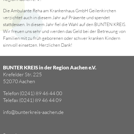
Die Ambulante Reha am Krankenhaus GmbH Geilenkirchen
verzichtet auch in diesem Jahr auf Präsente und spendet
stattdessen. In diesem Jahr fiel die Wahl auf den BUNTEN KREIS.
Wir freuen uns sehr und werden das Geld bei der Betreuung von
Familien mit zu früh geborenen oder schwer kranken Kindern
sinnvoll einsetzen. Herzlichen Dank!
BUNTER KREIS in der Region Aachen e.V.
Krefelder Str. 225
52070 Aachen
Telefon (0241) 89 46 44 00
Telefax (0241) 89 46 44 09
info@bunterkreis-aachen.de