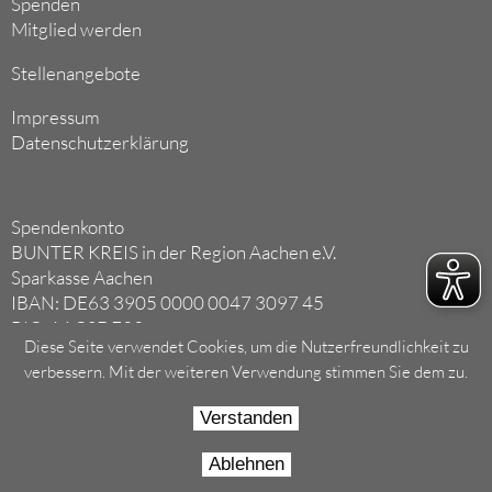
Spenden
Mitglied werden
Stellenangebote
Impressum
Datenschutzerklärung
Spendenkonto
BUNTER KREIS in der Region Aachen e.V.
Sparkasse Aachen
IBAN: DE63 3905 0000 0047 3097 45
BIC: AACSDE33
Diese Seite verwendet Cookies, um die Nutzerfreundlichkeit zu
Als gemeinnütziger Verein anerkannt
verbessern. Mit der weiteren Verwendung stimmen Sie dem zu.
AG Aachen, VR 3872
Verstanden
Ablehnen